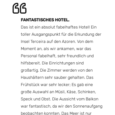
N.
FANTASTISCHES HOTEL.
Ei
end wir
Das ist ein absolut fabelhaftes Hotel! Ein
mo
toller Ausgangspunkt für die Erkundung der
Es
Ort.
Insel Terceira auf den Azoren. Von dem
De
rher
Moment an, als wir ankamen, war das
Ic
mmer
Personal fabelhaft, sehr freundlich und
un
hen
hilfsbereit. Die Einrichtungen sind
La
ive
großartig. Die Zimmer werden von den
de
 Praia
Haushältern sehr sauber gehalten. Das
si
ie
Frühstück war sehr lecker; Es gab eine
Bi
inden
große Auswahl an Müsli, Käse, Schinken,
 Wir
Speck und Obst. Die Aussicht vom Balkon
N
war fantastisch, da wir den Sonnenaufgang
Bo
beobachten konnten. Das Meer ist nur