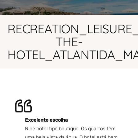
RECREATION_LEISURE_
THE-
HOTEL_ATLANTIDA_M
Excelente escolha
V
Nice hotel tipo boutique. Os quartos têm
Mu
anhã,
uma bela vista da água. O hotel está bem
Qu