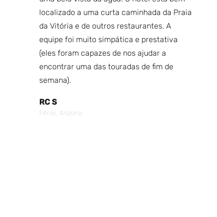
el tem
localizado a uma curta caminhada da Praia
Be
ugar
da Vitória e de outros restaurantes. A
Eu
equipe foi muito simpática e prestativa
fu
hor
(eles foram capazes de nos ajudar a
O 
encontrar uma das touradas de fim de
va
tela
semana).
É 
e com
so
RC S
lmoço
pi
Fênix, Arizona
á por
Fo
Cr
Po