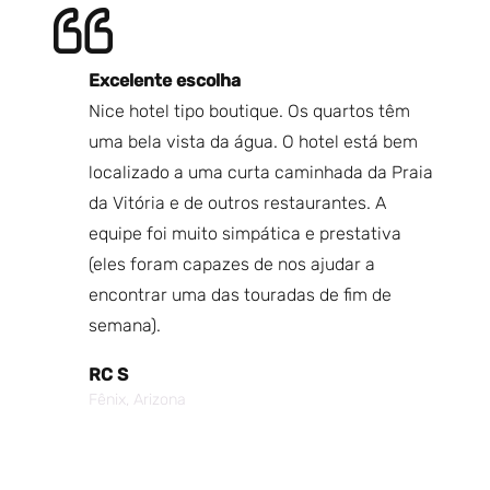
Excelente escolha
V
Nice hotel tipo boutique. Os quartos têm
Mu
anhã,
uma bela vista da água. O hotel está bem
Qu
el tem
localizado a uma curta caminhada da Praia
Be
ugar
da Vitória e de outros restaurantes. A
Eu
equipe foi muito simpática e prestativa
fu
hor
(eles foram capazes de nos ajudar a
O 
encontrar uma das touradas de fim de
va
tela
semana).
É 
e com
so
RC S
lmoço
pi
Fênix, Arizona
á por
Fo
Cr