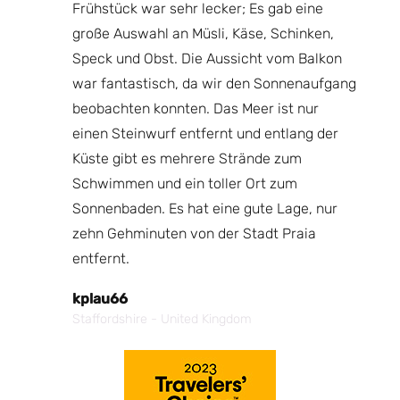
ie
Frühstück war sehr lecker; Es gab eine
Bi
inden
große Auswahl an Müsli, Käse, Schinken,
 Wir
Speck und Obst. Die Aussicht vom Balkon
N
war fantastisch, da wir den Sonnenaufgang
Bo
beobachten konnten. Das Meer ist nur
einen Steinwurf entfernt und entlang der
Küste gibt es mehrere Strände zum
Schwimmen und ein toller Ort zum
Sonnenbaden. Es hat eine gute Lage, nur
zehn Gehminuten von der Stadt Praia
entfernt.
kplau66
Staffordshire - United Kingdom