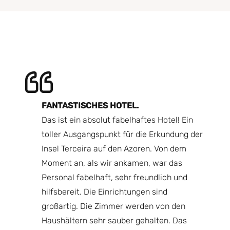
N.
FANTASTISCHES HOTEL.
Ei
end wir
Das ist ein absolut fabelhaftes Hotel! Ein
mo
toller Ausgangspunkt für die Erkundung der
Es
Ort.
Insel Terceira auf den Azoren. Von dem
De
rher
Moment an, als wir ankamen, war das
Ic
mmer
Personal fabelhaft, sehr freundlich und
un
hen
hilfsbereit. Die Einrichtungen sind
La
ive
großartig. Die Zimmer werden von den
de
 Praia
Haushältern sehr sauber gehalten. Das
si