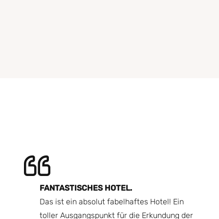
N.
FANTASTISCHES HOTEL.
Ei
end wir
Das ist ein absolut fabelhaftes Hotel! Ein
mo
toller Ausgangspunkt für die Erkundung der
Es