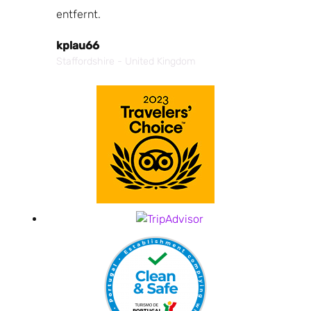
entfernt.
kplau66
Staffordshire - United Kingdom