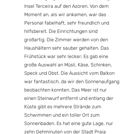
Ort.
Insel Terceira auf den Azoren. Von dem
De
rher
Moment an, als wir ankamen, war das
Ic
mmer
Personal fabelhaft, sehr freundlich und
un
hen
hilfsbereit. Die Einrichtungen sind
La
ive
großartig. Die Zimmer werden von den
de
 Praia
Haushältern sehr sauber gehalten. Das
si
ie
Frühstück war sehr lecker; Es gab eine
Bi
inden
große Auswahl an Müsli, Käse, Schinken,
 Wir
Speck und Obst. Die Aussicht vom Balkon
N
war fantastisch, da wir den Sonnenaufgang
Bo
beobachten konnten. Das Meer ist nur
einen Steinwurf entfernt und entlang der
Küste gibt es mehrere Strände zum
Schwimmen und ein toller Ort zum
Sonnenbaden. Es hat eine gute Lage, nur
zehn Gehminuten von der Stadt Praia