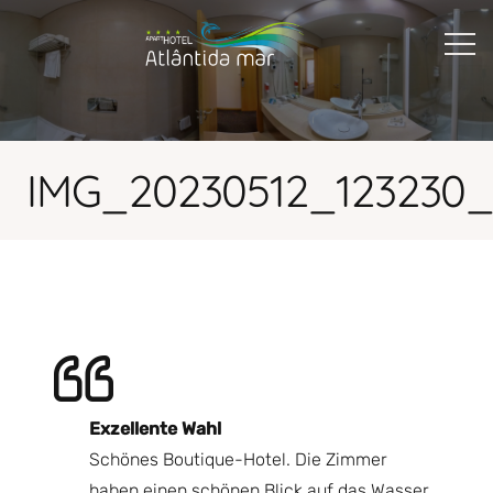
IMG_20230512_123230_
Exzellente Wahl
G
r,
Schönes Boutique-Hotel. Die Zimmer
Ga
haben einen schönen Blick auf das Wasser.
Gr