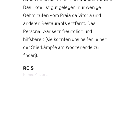
Das Hotel ist gut gelegen, nur wenige
Je
uf der
Gehminuten vom Praia da Vitoria und
Ic
liegt
anderen Restaurants entfernt. Das
Ze
La
Personal war sehr freundlich und
Da
ch je
hilfsbereit (sie konnten uns helfen, einen
Ab
erfekt
der Stierkämpfe am Wochenende zu
Es
finden).
Bu
fiel
P
RC S
In
Fênix, Arizona
Cr
 6,50
Po