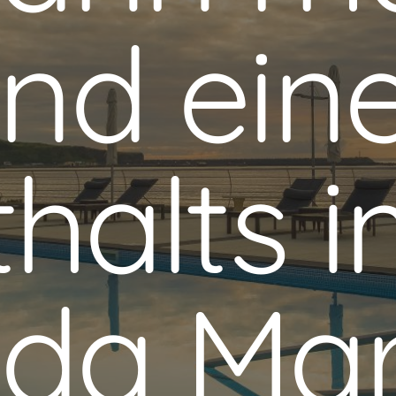
nd ein
halts 
ida Ma