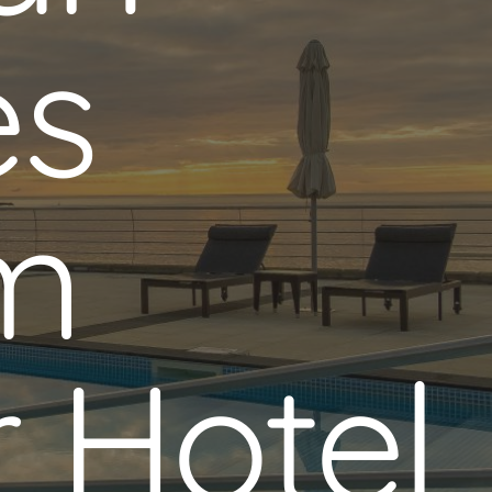
es
im
r Hotel