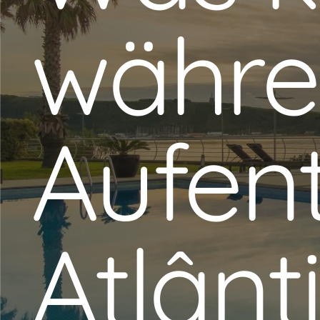
währe
Aufent
Atlânt