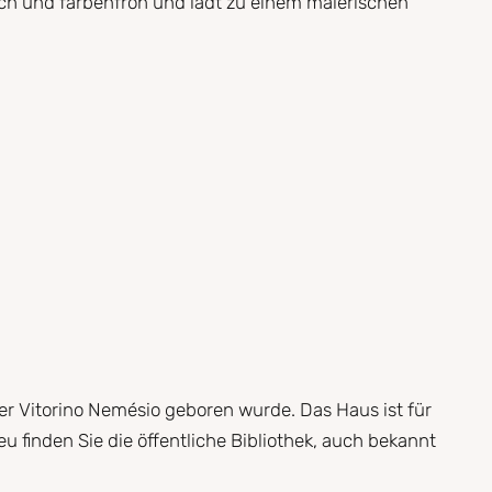
isch und farbenfroh und lädt zu einem malerischen
er Vitorino Nemésio geboren wurde. Das Haus ist für
 finden Sie die öffentliche Bibliothek, auch bekannt