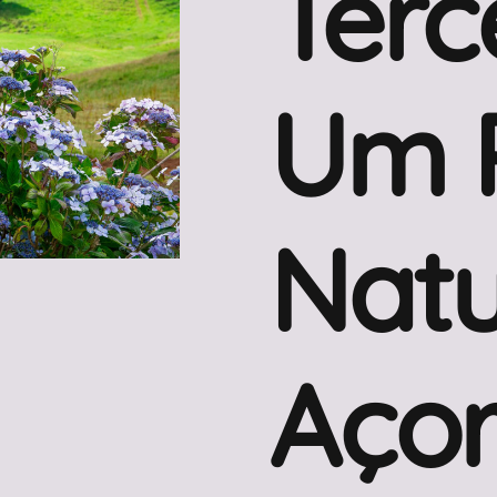
Terc
Um 
Natu
Açor