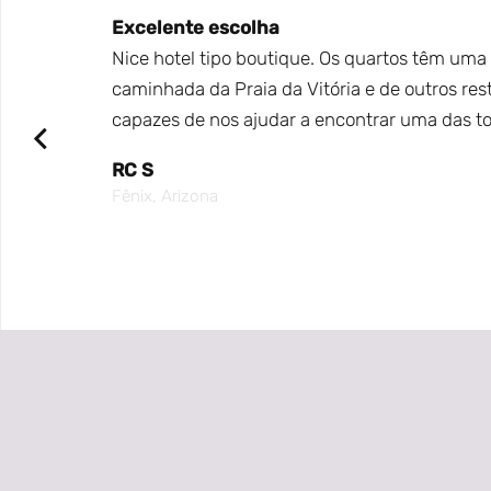
Excelente escolha
lês. O
Nice hotel tipo boutique. Os quartos têm uma 
rca, que
caminhada da Praia da Vitória e de outros rest
ente,
capazes de nos ajudar a encontrar uma das t
á por
RC S
Fênix, Arizona