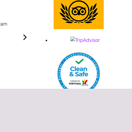
VIAGEM DE NEGÓCIOS.
Muito novo hotel muito conservado.
oram
Quartos grandes e aconchegantes.
Bem limpo todos os dias.
Eu me diverti muito nas primeiras noites, funci
O café da manhã é suficiente e com variedade de
É sossegado, tem uma excelente vista sobre a b
Foi muito bom no geral.
Crispim B
Ponta Delgada - Portugal