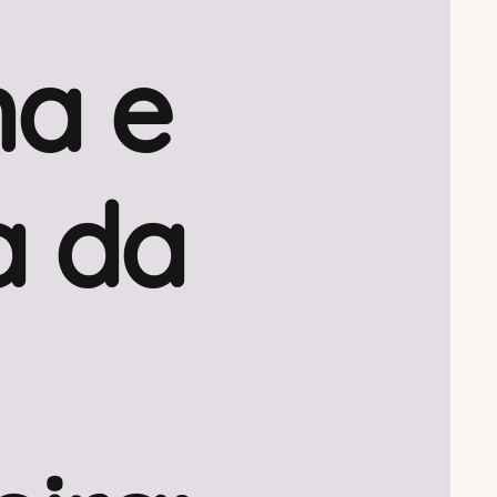
a e
a da