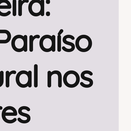
eira:
Paraíso
ral nos
es