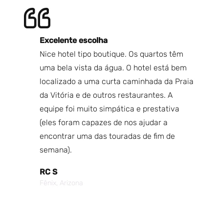
Excelente escolha
V
Nice hotel tipo boutique. Os quartos têm
Mu
anhã,
uma bela vista da água. O hotel está bem
Qu
el tem
localizado a uma curta caminhada da Praia
Be
ugar
da Vitória e de outros restaurantes. A
Eu
equipe foi muito simpática e prestativa
fu
hor
(eles foram capazes de nos ajudar a
O 
encontrar uma das touradas de fim de
va
tela
semana).
É 
e com
so
RC S
lmoço
pi
Fênix, Arizona
á por
Fo
Cr