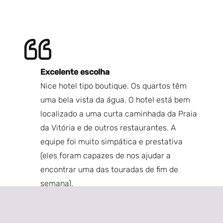
Excelente escolha
V
Nice hotel tipo boutique. Os quartos têm
Mu
anhã,
uma bela vista da água. O hotel está bem
Qu
el tem
localizado a uma curta caminhada da Praia
Be
ugar
da Vitória e de outros restaurantes. A
Eu
equipe foi muito simpática e prestativa
fu
hor
(eles foram capazes de nos ajudar a
O 
encontrar uma das touradas de fim de
va
tela
semana).
É 
e com
so
RC S
lmoço
pi
Fênix, Arizona