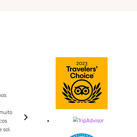
Uma surpresa maravilhosa. Adorável hotel 
nos
favorito nos Açores.
A piscina fica com o porto como pano de fundo.
 muito
contemporâneos e adoráveis. A localização é pe
cos
se sentir muito particular. Luxo por um preço de
 sol.