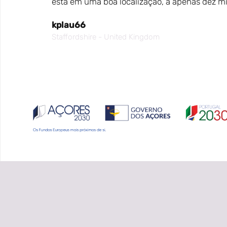
está em uma boa localização, a apenas dez mi
kplau66
Staffordshire - United Kingdom