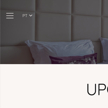
PT
UP