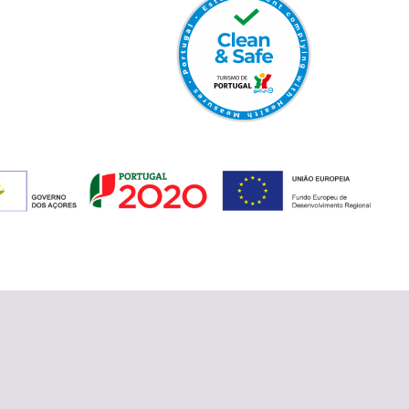
Nancy L
Boston - Massachusetts